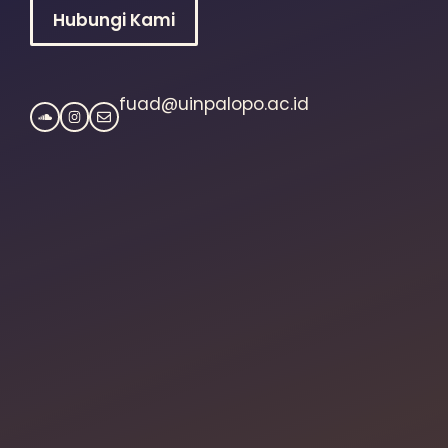
Hubungi Kami
fuad@uinpalopo.ac.id