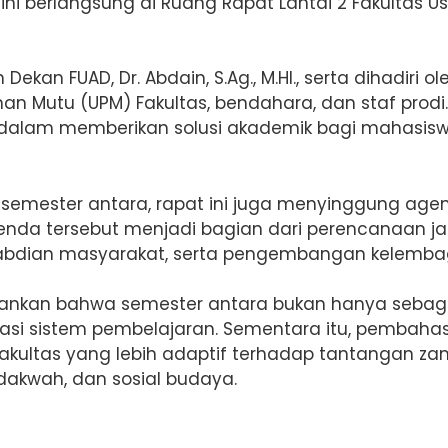
ini berlangsung di Ruang Rapat Lantai 2 Fakultas U
ekan FUAD, Dr. Abdain, S.Ag., M.HI., serta dihadiri 
inan Mutu (UPM) Fakultas, bendahara, dan staf prodi
 dalam memberikan solusi akademik bagi mahasis
emester antara, rapat ini juga menyinggung agend
genda tersebut menjadi bagian dari perencanaan j
gabdian masyarakat, serta pengembangan kelemba
nkan bahwa semester antara bukan hanya sebagai
si sistem pembelajaran. Sementara itu, pembahas
kultas yang lebih adaptif terhadap tantangan za
 dakwah, dan sosial budaya.