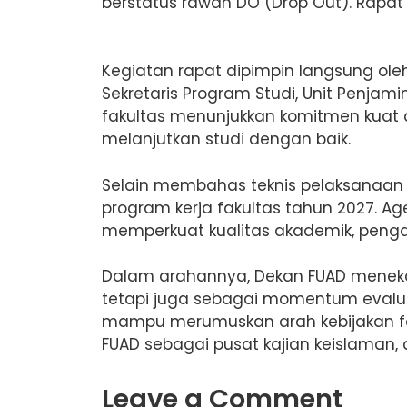
berstatus rawan DO (Drop Out). Rapat 
Kegiatan rapat dipimpin langsung oleh D
Sekretaris Program Studi, Unit Penjam
fakultas menunjukkan komitmen kuat
melanjutkan studi dengan baik.
Selain membahas teknis pelaksanaan s
program kerja fakultas tahun 2027. A
memperkuat kualitas akademik, pen
Dalam arahannya, Dekan FUAD meneka
tetapi juga sebagai momentum evalua
mampu merumuskan arah kebijakan fa
FUAD sebagai pusat kajian keislaman,
Leave a Comment